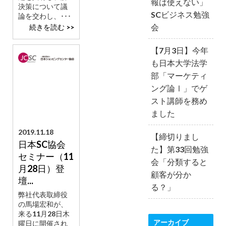
報は使えない」
決策について議
SCビジネス勉強
論を交わし、･･･
会
続きを読む >>
【7月3日】今年
も日本大学法学
部「マーケティ
ング論Ⅰ」でゲ
スト講師を務め
ました
2019.11.18
【締切りまし
日本SC協会
た】第33回勉強
セミナー（11
会「分類すると
月28日）登
顧客が分か
壇...
る？」
弊社代表取締役
の馬場宏和が、
来る11月28日木
アーカイブ
曜日に開催され