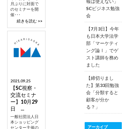
報は使えない」
月ぶりに対面で
SCビジネス勉強
のセミナーを開
催･･･
会
続きを読む >>
【7月3日】今年
も日本大学法学
部「マーケティ
ング論Ⅰ」でゲ
スト講師を務め
ました
【締切りまし
2021.09.25
た】第33回勉強
【SC視察・
会「分類すると
交流セミナ
顧客が分か
ー】10月29
る？」
日 ...
一般社団法人日
本ショッピング
アーカイブ
センター主催の