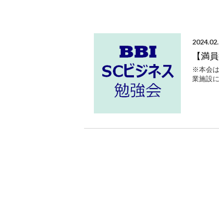
2024.02
【満員
※本会
業施設に